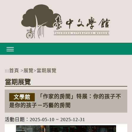
跳
到
主
要
內
容
區
塊
:::
首頁
>
展覽
>
當期展覽
當期展覽
「作家的房間」特展：你的孩子不
文學館
是你的孩子－巧藝的房間
活動日期
：2025-05-10 ~ 2025-12-31