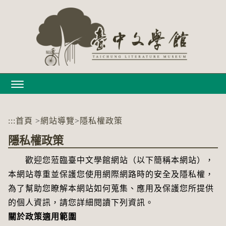
跳
到
主
要
內
容
區
塊
:::
首頁
>
網站導覽
>
隱私權政策
隱私權政策
歡迎您蒞臨臺中文學館網站（以下簡稱本網站），
本網站尊重並保護您使用網際網路時的安全及隱私權，
為了幫助您瞭解本網站如何蒐集、應用及保護您所提供
的個人資訊，請您詳細閱讀下列資訊。
關於政策適用範圍