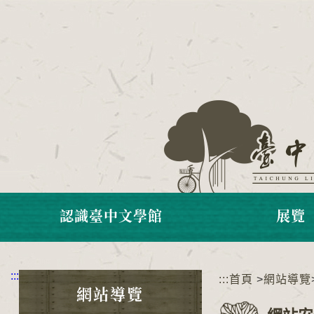
跳
到
主
要
內
容
區
塊
認識臺中文學館
展覽
:::
:::
首頁
>
網站導覽
網站導覽