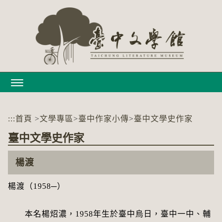
跳
到
主
要
內
容
區
塊
:::
首頁
>
文學專區
>
臺中作家小傳
>
臺中文學史作家
臺中文學史作家
楊渡
楊渡（1958─）
本名楊炤濃，1958年生於臺中烏日，臺中一中、輔