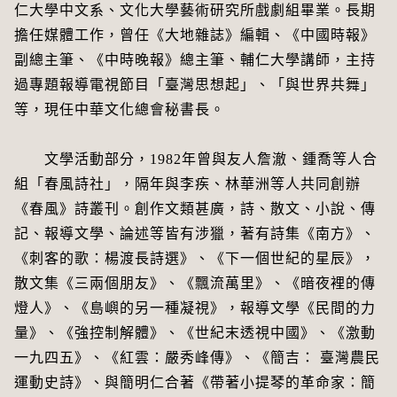
仁大學中文系、文化大學藝術研究所戲劇組畢業。長期
擔任媒體工作，曾任《大地雜誌》編輯、《中國時報》
副總主筆、《中時晚報》總主筆、輔仁大學講師，主持
過專題報導電視節目「臺灣思想起」、「與世界共舞」
等，現任中華文化總會秘書長。
文學活動部分，1982年曾與友人詹澈、鍾喬等人合
組「春風詩社」，隔年與李疾、林華洲等人共同創辦
《春風》詩叢刊。創作文類甚廣，詩、散文、小說、傳
記、報導文學、論述等皆有涉獵，著有詩集《南方》、
《刺客的歌：楊渡長詩選》、《下一個世紀的星辰》，
散文集《三兩個朋友》、《飄流萬里》、《暗夜裡的傳
燈人》、《島嶼的另一種凝視》，報導文學《民間的力
量》、《強控制解體》、《世紀末透視中國》、《激動
一九四五》、《紅雲：嚴秀峰傳》、《簡吉： 臺灣農民
運動史詩》、與簡明仁合著《帶著小提琴的革命家：簡