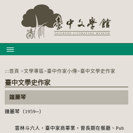
跳
到
主
要
內
容
區
塊
:::
首頁
>
文學專區
>
臺中作家小傳
>
臺中文學史作家
臺中文學史作家
鐘麗琴
鐘麗琴（1959─）
雲林斗六人，臺中家商畢業，曾長期在餐廳、Pub