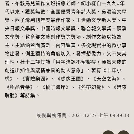
者、布穀鳥兒童作文班指導老師。紀小樣自一九九○年
代以來，獲獎無數：全國優秀青年詩人獎、吳濁流文學
獎、西子灣副刊年度最佳作家、王世勛文學新人獎、中
央日報文學獎、中國時報文學獎、聯合報文學獎、磺溪
文學獎、教育部文藝創作獎等獎項。創作文類以詩為
主，主題涵蓋面廣泛，內容豐富，多從現實中的微小事
物出發，側重獨特的角度切入，發揮想像力，又不失其
理性，杜十三評其詩「用字遣詞不留鑿痕，渾然天成的
創造出知性與感情兼具的動人意象」。著有《十年小
樣》、《實驗樂園》、《想像王國》、《天空之海》、
《極品春藥》、《橘子海岸》、《熱帶幻覺》、《暗夜
聆聽》等詩集。
最後異動時間：2021-12-27 上午 09:49:33