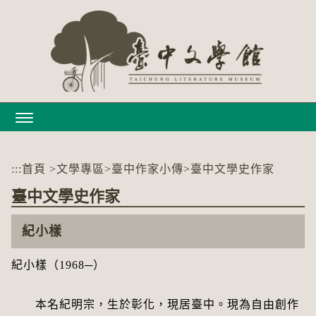
跳
到
主
要
內
容
區
塊
:::
首頁
>
文學專區
>
臺中作家小傳
>
臺中文學史作家
臺中文學史作家
紀小樣
紀小樣（1968─）
本名紀明宗，生於彰化，現居臺中。現為自由創作