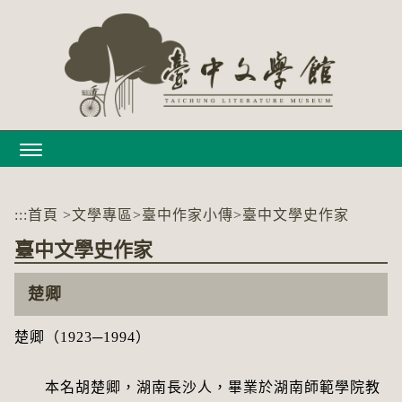
跳
到
主
要
內
容
區
塊
:::
首頁
>
文學專區
>
臺中作家小傳
>
臺中文學史作家
臺中文學史作家
楚卿
楚卿（1923─1994）
本名胡楚卿，湖南長沙人，畢業於湖南師範學院教