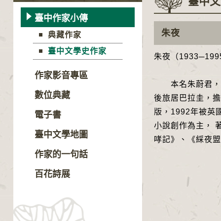
臺中文
臺中作家小傳
朱夜
典藏作家
臺中文學史作家
朱夜（1933─19
作家影音專區
本名朱蔚君，筆名
數位典藏
後旅居巴拉圭，擔
版，1992年被
電子書
小說創作為主， 
臺中文學地圖
哮記》、《綵夜盟
作家的一句話
百花詩展