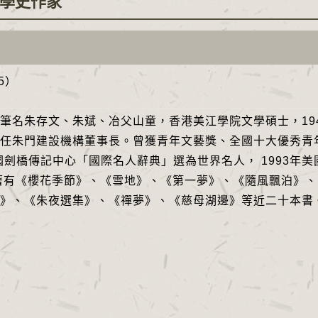
學史作家
95）
朱存文、朱斌、冶父山童，香港美江學院文學碩士，1949
任朱門建設機構董事長。曾獲青年文藝獎、全國十大優秀青
英國劍橋傳記中心「國際名人辭典」選為世界名人， 1993
著有《櫻花季節》、《雪地》、《第一夢》、《隨風飄泊》
》、《朱夜選集》、《禪夢》、《慈母湖邊》等近二十本書