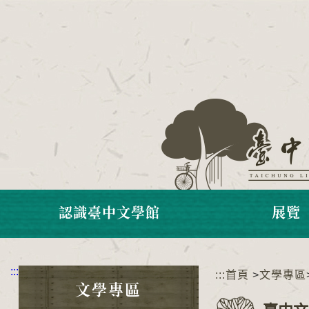
跳
到
主
要
內
容
區
塊
認識臺中文學館
展覽
:::
:::
首頁
>
文學專區
文學專區