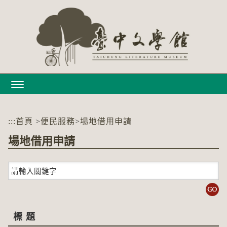
跳
到
主
要
內
容
區
塊
:::
首頁
>
便民服務
>
場地借用申請
場地借用申請
關
鍵
字
搜
尋
標 題