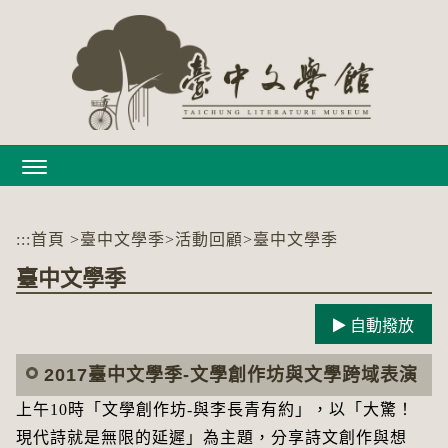
跳
到
主
要
內
容
區
塊
:::
首頁
>
臺中文學季
>
活動回顧
>
臺中文學季
臺中文學季
自動撥放
2017臺中文學季-文學創作坊與文學跨域表演
上午10時「文學創作坊-與李長青有約」，以「大驚！
現代詩就是無限的延遲」為主題，分享詩文創作與想