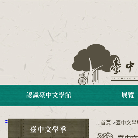
跳
到
主
要
內
容
區
塊
認識臺中文學館
展覽
:::
:::
首頁
>
臺中文學
臺中文學季