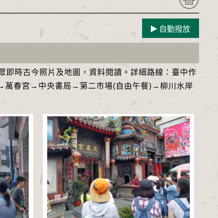
自動撥放
民眾即時古今照片及地圖，資料閱讀。詳細路線：臺中作
→萬春宮→中央書局→第二市場(自由午餐)→柳川水岸