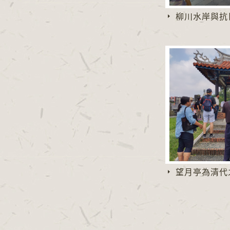
柳川水岸與抗
望月亭為清代