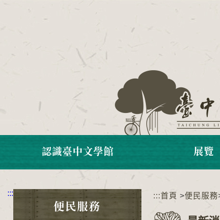
跳
到
主
要
內
容
區
塊
認識臺中文學館
展覽
:::
:::
首頁
>
便民服務
便民服務