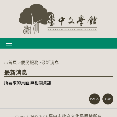
跳
到
主
要
內
容
區
塊
:::
首頁
>
便民服務
>
最新消息
最新消息
所要求的頁面,無相關資訊
Copyright© 2016臺中市政府文化局版權所有