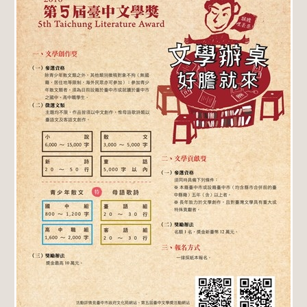
書
(
另
開
視
窗
)