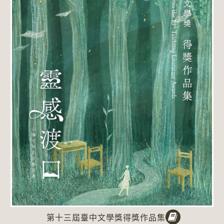
窗
)
觀
第十三屆臺中文學獎得獎作品集