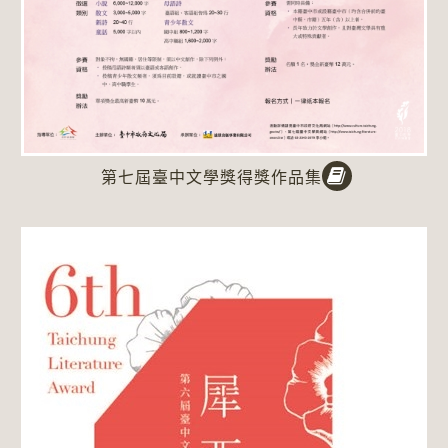
觀
第七屆臺中文學獎得獎作品集
看
電
子
書
(
另
開
視
窗
)