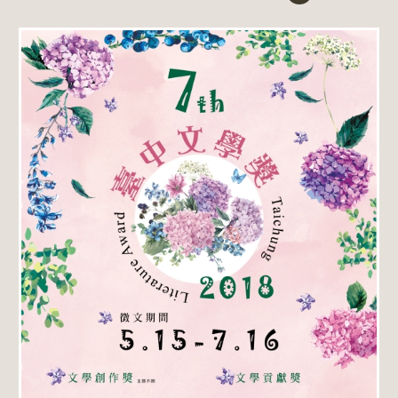
看
電
子
書
(
另
開
視
窗
)