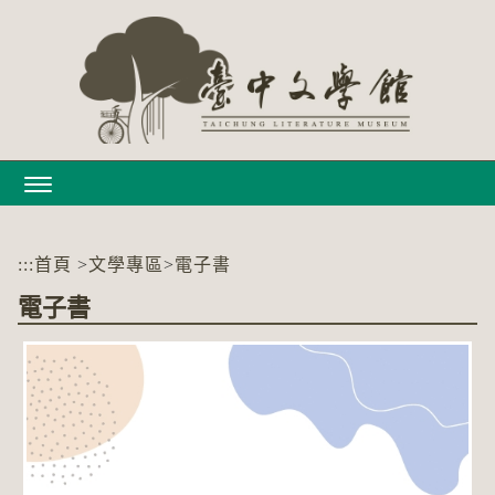
跳
到
主
要
內
容
區
塊
:::
首頁
>
文學專區
>
電子書
電子書