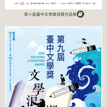
觀
第十屆臺中文學獎得獎作品集
看
電
子
書
(
另
開
視
窗
)