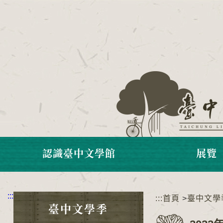
跳
到
主
要
內
容
區
塊
認識臺中文學館
展覽
:::
:::
首頁
>
臺中文學
臺中文學季