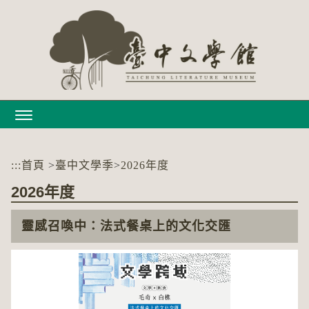
跳
到
主
要
內
容
區
塊
:::
首頁
>
臺中文學季
>
2026年度
2026年度
靈感召喚中：法式餐桌上的文化交匯