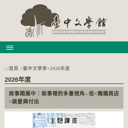
跳
到
主
要
內
容
區
塊
:::
首頁
>
臺中文學季
>
2026年度
2026年度
故事開展中：故事裡的多重視角--從<媽媽商店
>談愛與付出