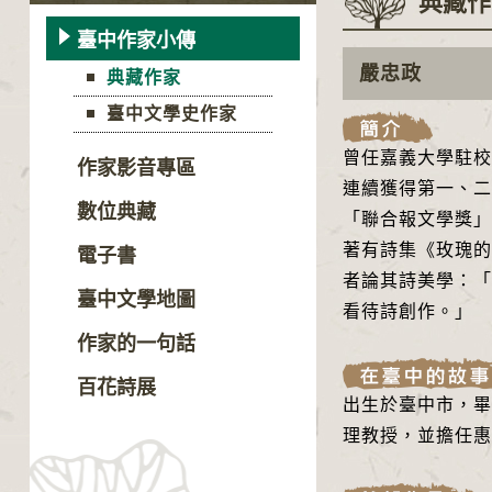
典藏作
臺中作家小傳
嚴忠政
典藏作家
臺中文學史作家
曾任嘉義大學駐校
作家影音專區
連續獲得第一、二
數位典藏
「聯合報文學獎」
著有詩集《玫瑰的
電子書
者論其詩美學：「
臺中文學地圖
看待詩創作。」
作家的一句話
百花詩展
出生於臺中市，畢
理教授，並擔任惠