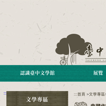
跳
到
主
要
內
容
區
塊
認識臺中文學館
展覽
:::
:::
首頁
>
文學專區
文學專區