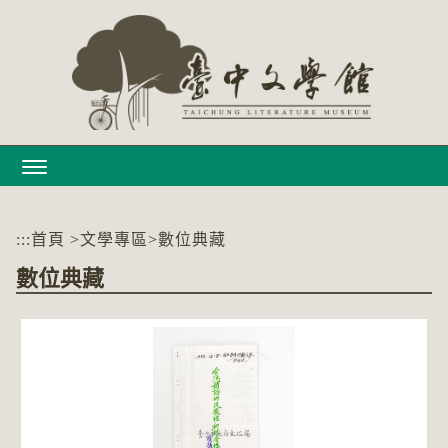
跳
到
主
要
內
容
區
塊
:::
首頁
>
文學專區
>
數位典藏
數位典藏