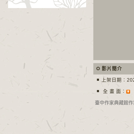
影片簡介
上架日期︰2021
全 畫 面︰
臺中作家典藏館作家