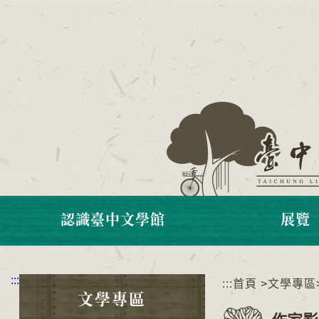
跳
到
主
要
內
容
區
塊
認識臺中文學館
展覽
:::
:::
首頁
>
文學專區
文學專區