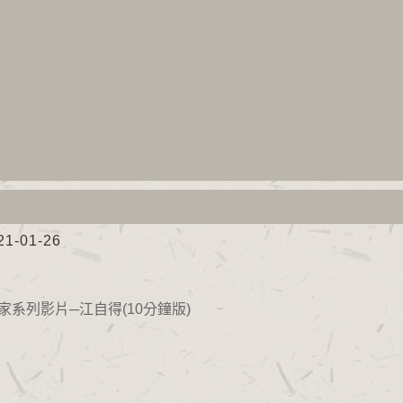
-01-26
系列影片─江自得(10分鐘版)