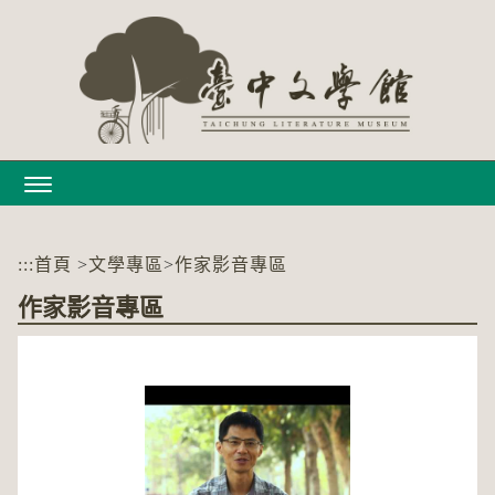
跳
到
主
要
內
容
區
塊
:::
首頁
>
文學專區
>
作家影音專區
作家影音專區